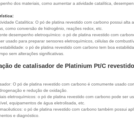
enho dos materiais, como aumentar a atividade catalítica, desempenh
ística:
Atividade Catalítica: O pó de platina revestido com carbono possui alta
cas, como conversão de hidrogênio, reações redox, etc.
lente desempenho eletroquímico: o pó de platina revestido com carb
er usado para preparar sensores eletroquímicos, células de combustíve
 estabilidade: o pó de platina revestido com carbono tem boa estabili
mpo sem alterações significativas.
ação de catalisador de Platinium Pt/C revesti
isador: O pó de platina revestido com carbono é comumente usado como
drogenação e redução de oxidação.
iais eletroquímicos: o pó de platina revestido com carbono pode ser u
vel, equipamentos de água eletrolisada, etc.
armacêuticos: o pó de platina revestido com carbono também possui a
entos e diagnóstico.