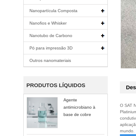
Nanopartícula Composta
Nanofios e Whisker
Nanotubo de Carbono
Pó para impressão 3D
Outros nanomateriais
PRODUTOS LÍQUIDOS
Des
Agente
O SAT Na
antimicrobiano à
Platiniu
base de cobre
condutiv
aplicaç
mundo.