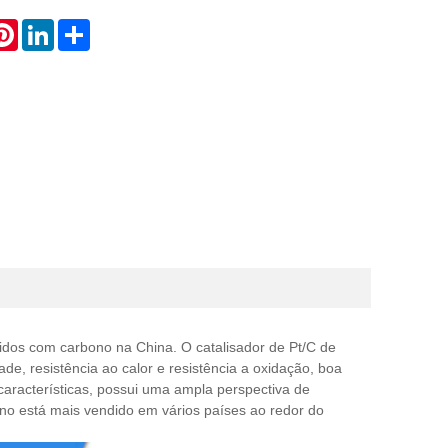
atsApp
Pinterest
LinkedIn
Share
idos com carbono na China. O catalisador de Pt/C de
de, resistência ao calor e resistência a oxidação, boa
 características, possui uma ampla perspectiva de
o está mais vendido em vários países ao redor do