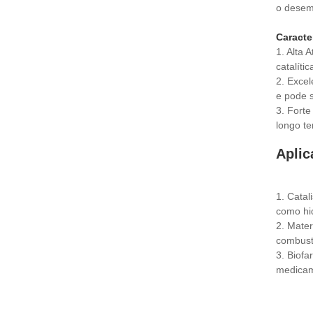
o desemp
Caracter
1. Alta 
catalíti
2. Exce
e pode s
3. Forte
longo te
Aplic
1. Catal
como hi
2. Mater
combustí
3. Biof
medicam