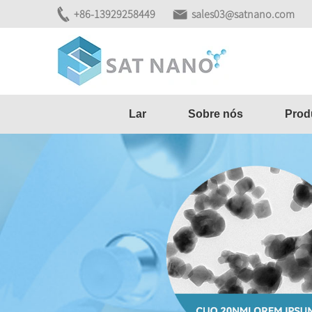
+86-13929258449
sales03@satnano.com
Lar
Sobre nós
Prod