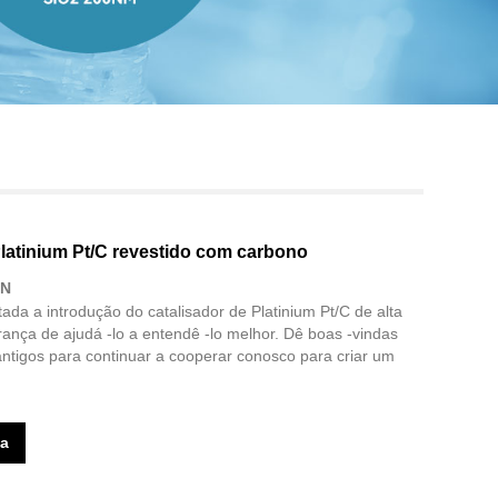
Live
Platinium Pt/C revestido com carbono
0N
tada a introdução do catalisador de Platinium Pt/C de alta
ança de ajudá -lo a entendê -lo melhor. Dê boas -vindas
antigos para continuar a cooperar conosco para criar um
ta