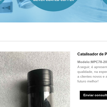
Catalisador de 
Modelo:MPC78-2
A seguir, é apresen
qualidade, na esper
a clientes novos e 
futuro melhor!
Enviar consul