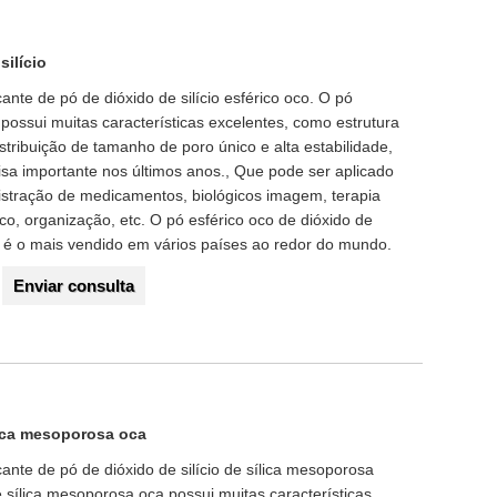
silício
nte de pó de dióxido de silício esférico oco. O pó
o possui muitas características excelentes, como estrutura
tribuição de tamanho de poro único e alta estabilidade,
sa importante nos últimos anos., Que pode ser aplicado
tração de medicamentos, biológicos imagem, terapia
co, organização, etc. O pó esférico oco de dióxido de
 é o mais vendido em vários países ao redor do mundo.
Enviar consulta
ílica mesoporosa oca
nte de pó de dióxido de silício de sílica mesoporosa
de sílica mesoporosa oca possui muitas características