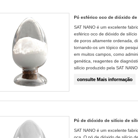
Pó esférico oco de dióxido de 
SAT NANO é um excelente fabrica
esférico oco de dióxido de silíci
de poros altamente ordenada, dis
tornando-os um tópico de pesqui
em muitos campos, como adminis
genética, reagentes de diagnósti
silício produzido pela SAT NANO
consulte Mais informação
Pó de dióxido de silício de s
SAT NANO é um excelente fabrica
oca. O pó de dióxido de silício 