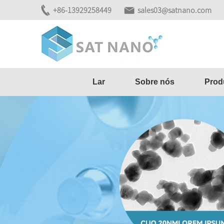
+86-13929258449
sales03@satnano.com
Lar
Sobre nós
Prod