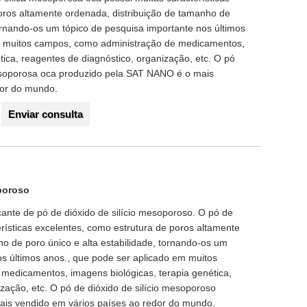
oros altamente ordenada, distribuição de tamanho de
tornando-os um tópico de pesquisa importante nos últimos
m muitos campos, como administração de medicamentos,
tica, reagentes de diagnóstico, organização, etc. O pó
 mesoporosa oca produzido pela SAT NANO é o mais
dor do mundo.
Enviar consulta
oporoso
nte de pó de dióxido de silício mesoporoso. O pó de
erísticas excelentes, como estrutura de poros altamente
ho de poro único e alta estabilidade, tornando-os um
os últimos anos., que pode ser aplicado em muitos
medicamentos, imagens biológicas, terapia genética,
zação, etc. O pó de dióxido de silício mesoporoso
is vendido em vários países ao redor do mundo.