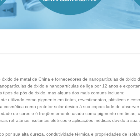
e óxido de metal da China e fornecedores de nanopartículas de óxido
nanopartículas de óxido e nanopartículas de liga por 12 anos e export
os tipos de pós de óxido, mas alguns dos mais comuns incluem:
nte utilizado como pigmento em tintas, revestimentos, plásticos e cos
ria cosmética como protetor solar devido à sua capacidade de absorver
riedade de cores e é freqüentemente usado como pigmento em tintas, c
s refratários, isolantes elétricos e aplicações médicas devido à sua al
do por sua alta dureza, condutividade térmica e propriedades de isol