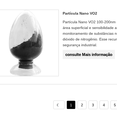
Partícula Nano VO2
Partícula Nano VO2 100-200nm 
área superficial e sensibilidade
monitoramento de substâncias 
dióxido de nitrogênio. Esse recu
segurança industrial.
consulte Mais informação
1
2
3
4
5