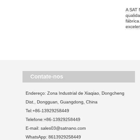
A SAT 
qualid
fábrica
excele
Contate-nos
Endereço: Zona Industrial de Xiaqiao, Dongcheng
Dist., Dongguan, Guangdong, China
Tel:
+86-13929258449
Telefone:
+86-13929258449
E-mail:
sales03@satnano.com
WhatsApp:
8613929258449